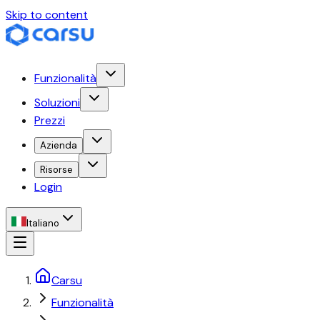
Skip to content
Funzionalità
Soluzioni
Prezzi
Azienda
Risorse
Login
Italiano
Carsu
Funzionalità